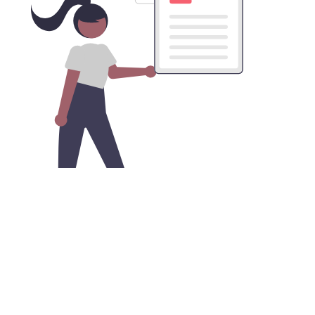
获取大象加速器VPN的安卓版本APK
文件
您可以在谷歌商店之外，直接从我们的网站下载安卓APK
安装文件，便捷地实现网络安全和隐私保护。只需开启安