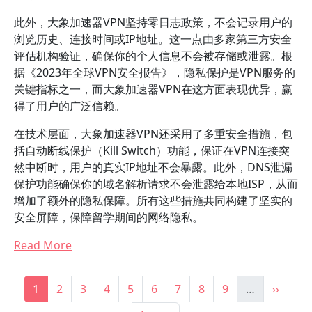
此外，大象加速器VPN坚持零日志政策，不会记录用户的
浏览历史、连接时间或IP地址。这一点由多家第三方安全
评估机构验证，确保你的个人信息不会被存储或泄露。根
据《2023年全球VPN安全报告》，隐私保护是VPN服务的
关键指标之一，而大象加速器VPN在这方面表现优异，赢
得了用户的广泛信赖。
在技术层面，大象加速器VPN还采用了多重安全措施，包
括自动断线保护（Kill Switch）功能，保证在VPN连接突
然中断时，用户的真实IP地址不会暴露。此外，DNS泄漏
保护功能确保你的域名解析请求不会泄露给本地ISP，从而
增加了额外的隐私保障。所有这些措施共同构建了坚实的
安全屏障，保障留学期间的网络隐私。
Read More
分页
当前页
Page
Page
Page
Page
Page
Page
Page
Page
下一页
1
2
3
4
5
6
7
8
9
…
››